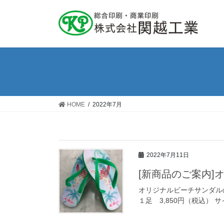
コ
ナ
ン
ビ
テ
ゲ
ン
ー
ツ
シ
に
ョ
移
ン
動
に
移
HOME
2022年7月
動
2022年7月11日
[新商品のご案内]
オリジナルビーチサンダル
１足 3,850円（税込） 